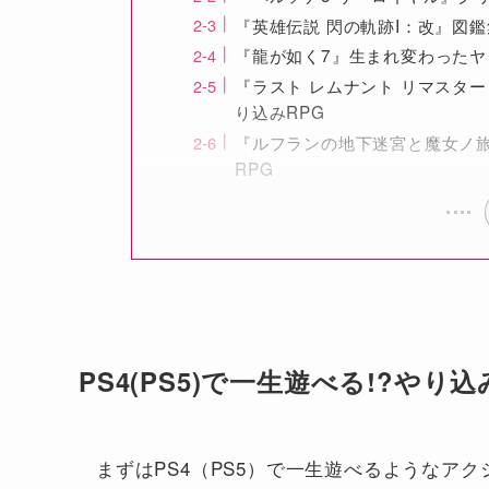
『英雄伝説 閃の軌跡I：改』図
『龍が如く7』生まれ変わったヤ
『ラスト レムナント リマスタ
り込みRPG
『ルフランの地下迷宮と魔女ノ
RPG
PS4(PS5)で一生遊べる!?や
まずはPS4（PS5）で一生遊べるようなア