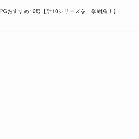
作RPGおすすめ16選【計10シリーズを一挙網羅！】