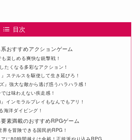
目次
り込み系おすすめアクションゲーム
初心者でも楽しめる爽快な銃撃戦！
イしたくなる多彩なアクション！
～』ステルスを駆使して生き延びろ！
ーズ』強大な敵から逃げ惑うハラハラ感！
ーでは味わえない疾走感！
5)』インモラルプレイもなんでもアリ！
きる海洋ダイビング！
込み要素満載のおすすめRPGゲーム
世界を冒険できる国民的RPG！
リアに80時間越えは余裕！正統派やり込みRPG