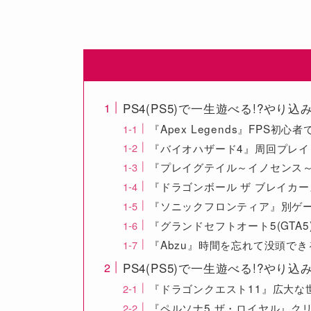
PS4(PS5)で一生遊べる!?や
『Apex Legends』FPS
『バイオハザード4』周回プレ
『プレイグテイル～イノセンス
『ドラゴンボール ザ ブレイカ
『ソニックフロンティア』別ゲ
『グランドセフトオート5(GTA
『Abzu』時間を忘れて没頭で
PS4(PS5)で一生遊べる!?やり
『ドラゴンクエスト11』広大な
『ペルソナ5 ザ・ロイヤル』ク