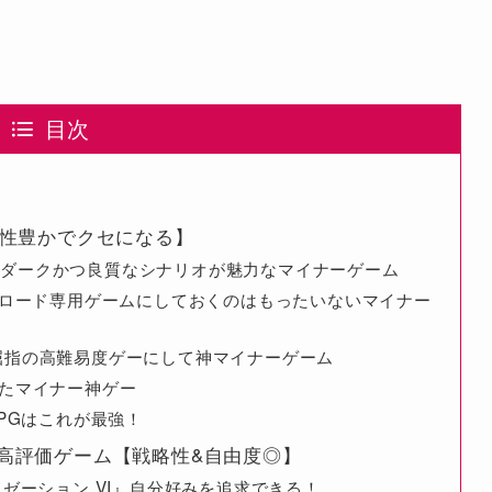
目次
個性豊かでクセになる】
タ-』ダークかつ良質なシナリオが魅力なマイナーゲーム
』ダウンロード専用ゲームにしておくのはもったいないマイナー
屈指の高難易度ゲーにして神マイナーゲーム
めたマイナー神ゲー
PGはこれが最強！
高評価ゲーム【戦略性&自由度◎】
イゼーション VI』自分好みを追求できる！