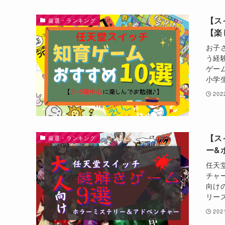
【ス
厳選・ランキング
【楽
お子
う経
ゲー
小学
20
【ス
厳選・ランキング
ー&
任天
チャ
向け
リース
20