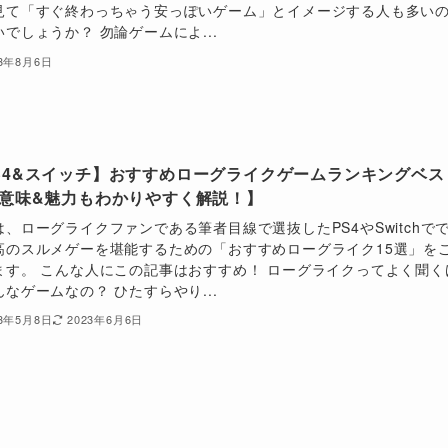
見て「すぐ終わっちゃう安っぽいゲーム」とイメージする人も多い
いでしょうか？ 勿論ゲームによ...
23年8月6日
S4&スイッチ】おすすめローグライクゲームランキングベス
【意味&魅力もわかりやすく解説！】
は、ローグライクファンである筆者目線で選抜したPS4やSwitchで
高のスルメゲーを堪能するための「おすすめローグライク15選」を
ます。 こんな人にこの記事はおすすめ！ ローグライクってよく聞く
んなゲームなの？ ひたすらやり...
23年5月8日
2023年6月6日