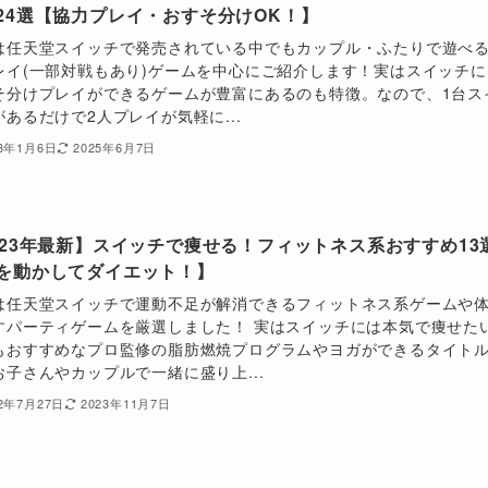
24選【協力プレイ・おすそ分けOK！】
は任天堂スイッチで発売されている中でもカップル・ふたりで遊べ
レイ(一部対戦もあり)ゲームを中心にご紹介します！実はスイッチに
そ分けプレイができるゲームが豊富にあるのも特徴。なので、1台ス
があるだけで2人プレイが気軽に...
23年1月6日
2025年6月7日
023年最新】スイッチで痩せる！フィットネス系おすすめ13
を動かしてダイエット！】
は任天堂スイッチで運動不足が解消できるフィットネス系ゲームや
すパーティゲームを厳選しました！ 実はスイッチには本気で痩せた
もおすすめなプロ監修の脂肪燃焼プログラムやヨガができるタイト
お子さんやカップルで一緒に盛り上...
22年7月27日
2023年11月7日