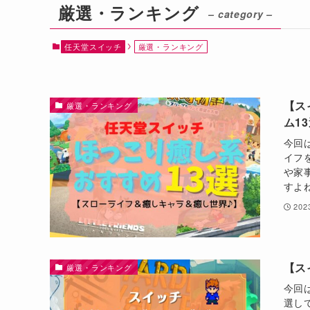
厳選・ランキング
– category –
任天堂スイッチ
厳選・ランキング
【ス
厳選・ランキング
ム1
今回
イフ
や家
すよ
20
【ス
厳選・ランキング
今回
選し