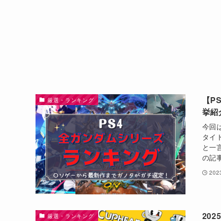
【P
厳選・ランキング
挙紹
今回
タイ
と一
の記
20
20
厳選・ランキング