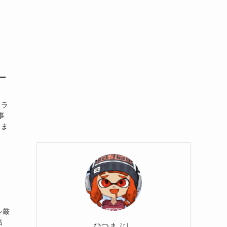
ー
ーラ
事
りま
ル厳
名
ひつまぶし