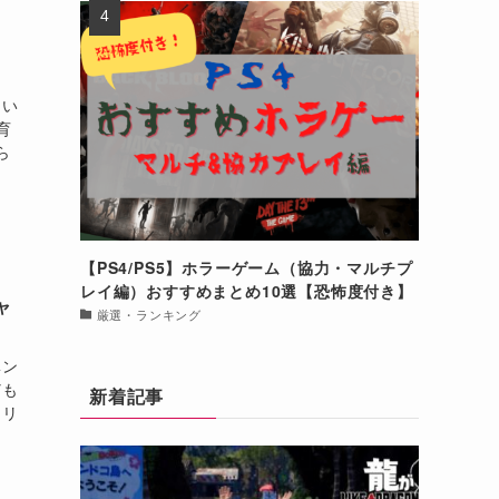
)
とい
育
ら
【PS4/PS5】ホラーゲーム（協力・マルチプ
レイ編）おすすめまとめ10選【恐怖度付き】
ャ
厳選・ランキング
ベン
ども
新着記事
山リ