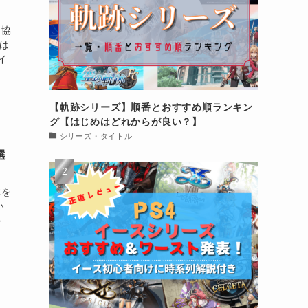
る協
は
イ
【軌跡シリーズ】順番とおすすめ順ランキン
グ【はじめはどれからが良い？】
シリーズ・タイトル
選
体を
い
ル