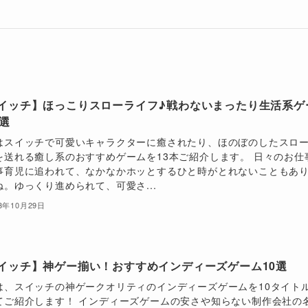
イッチ】ほっこりスローライフ♪戦わないまったり生活系ゲ
3選
はスイッチで可愛いキャラクターに癒されたり、ほのぼのしたスロ
を送れる癒し系のおすすめゲームを13本ご紹介します。 日々のお仕
事育児に追われて、なかなかホッとするひと時がとれないこともあ
ね。ゆっくり進められて、可愛さ...
23年10月29日
イッチ】神ゲー揃い！おすすめインディーズゲーム10選
は、スイッチの神ゲークオリティのインディーズゲームを10タイト
てご紹介します！ インディーズゲームの安さや知らない制作会社の