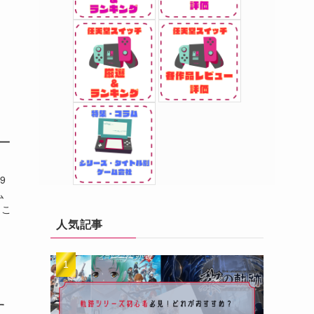
一
9
ム
？こ
人気記事
す