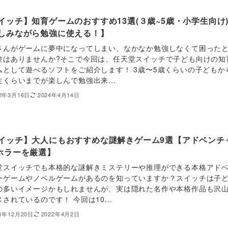
イッチ】知育ゲームのおすすめ13選(３歳~5歳・小学生向け
しみながら勉強に使える！】
さんがゲームに夢中になってしまい、なかなか勉強しなくて困った
験はありませんか?そこで今回は、任天堂スイッチで子ども向けの知
ムとして遊べるソフトをご紹介します！ 3歳〜5歳くらいの子どもか
生くらいまでが楽しんで勉強出来...
22年3月16日
2024年4月14日
イッチ】大人にもおすすめな謎解きゲーム9選【アドベンチ
ホラーを厳選】
堂スイッチでも本格的な謎解きミステリーや推理ができる本格アド
ーゲームやノベルゲームがあるのを知っていますか？スイッチは子
の多いイメージかもしれませんが、実は隠れた名作や本格作品も沢
されているのです！ 今回は10...
21年12月20日
2022年4月2日