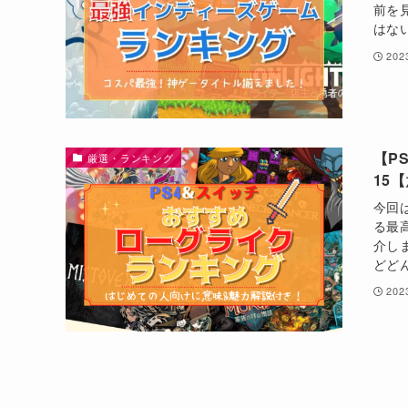
前を
はな
20
【P
厳選・ランキング
15
今回
る最
介し
どど
20