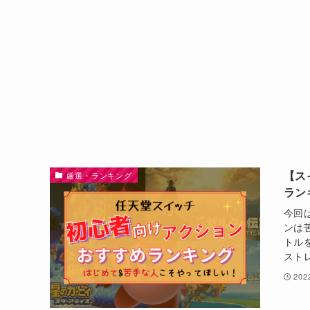
【ス
厳選・ランキング
ラン
今回
ンは
トル
スト
20