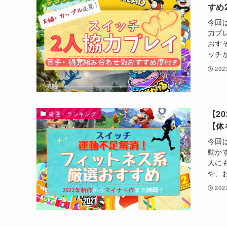
すめ
今回
力プ
おす
ッチ
20
【2
厳選・ランキング
【体
今回
動か
人に
や、
20