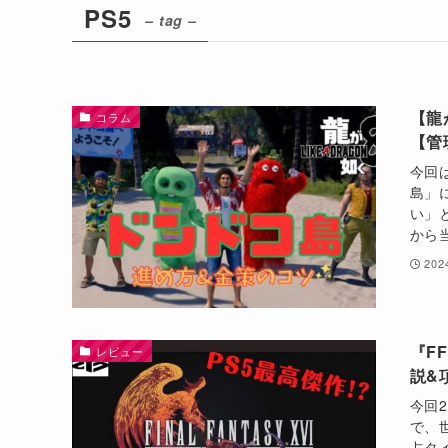
PS5
– tag –
【龍
コラム
【管
今回
島」
い」
から
20
『F
レビュー
説&
今回
で、
占タ