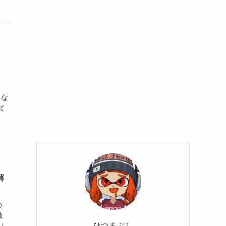
！
らな
て
解
の
独
ひつまぶし
まし