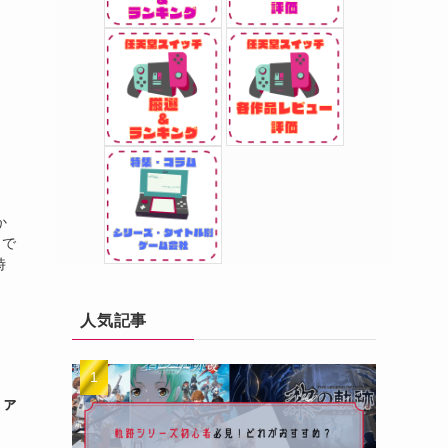
！
か
きで
時
人気記事
ファ