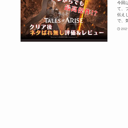
今回
て、
伝え
で、
20