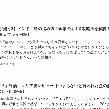
が如く8】ドンドコ島の進め方！金策のカギ&攻略法を解説
理人プレイ日記】
は『龍が如く8』でも最大のやり込み要素と言われている「ドンドコ
について、「やることも膨大で何をすれば良いのかがとにかく分か
との意見も多く見かけたので、管理人なりに整理して5つ星クリアし
当時に知っておきたかった情報や、5...
24年2月29日
F16』評価・クリア後レビュー【つまらないと言われた点の
項目別に評価】
2023年最大の注目作ともいえる『FF16（FFⅩⅥ）』をクリアした
世間の評価や実際の感想について細かくお伝えしていきます！ PS5
イトルということもあり、販売本数は歴代作品と比べると伸び悩み