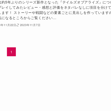
は約5年ぶりのシリーズ新作となった『テイルズオブアライズ』につ
プレイしてみたレビュー・感想と評価をネタバレなしに項目を分け
します！ ストーリーや戦闘などの要素ごとに見出しを作っています
気になるところからご覧ください...
21年11月22日
2023年11月7日
1