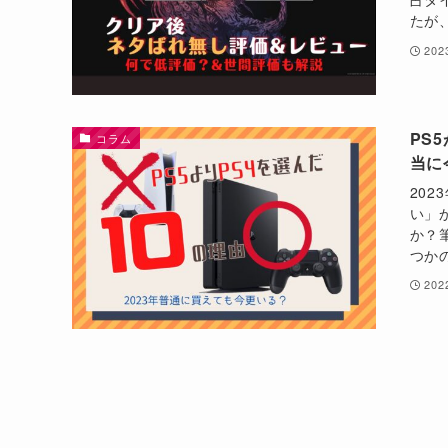
たが
20
PS
コラム
当に
20
い」
か？
つかの
20