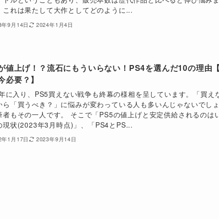
、これは果たして大作としてどのように...
23年9月14日
2024年1月4日
5が値上げ！？流石にもういらない！PS4を選んだ10の理由
今必要？】
23年に入り、PS5買えない戦争も終幕の様相を呈しています。「買え
から「買うべき？」に悩みが変わっている人も多いんじゃないでし
筆者もその一人です。 そこで「PS5の値上げと安定供給されるのは
現状(2023年3月時点)」、「PS4とPS...
22年1月17日
2023年9月14日