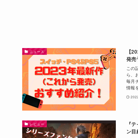
【2
ニュース
発売
この
ら、
毎月
情報
20
『テ
レビュー
ン目