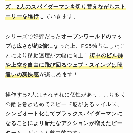
ズ、2人のスパイダーマンを切り替えながらスト
ーリーを進行
していきます。
シリーズで好評だった
オープンワールドのマッ
プは広さが約2倍
になった上、PS5独占にしたこ
とにより移動速度が大幅に向上！
街中のビル群
や上空を自由に飛び回るウェブ・スイングは段
違いの爽快感
が楽しめます！
操作する2人はそれぞれに個性があり、より多く
の敵を巻き込めてスピード感があるマイルズ、
シンビオート化してブラックスパイダーマンに
なることにより新たなアクションが増えたピー
ター
と、どちらも魅力的です♪