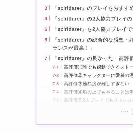
『spiritfarer』のプレイをおす
『spiritfarer』の2人協力プレイ
『spiritfarer』を2人協力プレ
『spiritfarer』の総合的な
ランスが最高！」
『spiritfarer』の良かった・高
高評価①誰でも感動できるスト
高評価②キャラクターに愛着の
高評価③難易度が難しすぎない
高評価④船の上でもやることは
高評価⑤2人プレイでもストレス