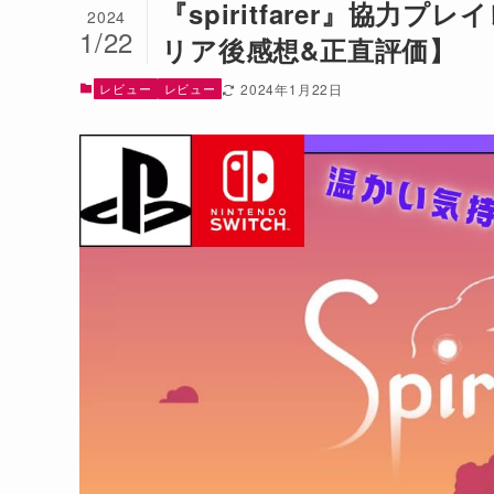
『spiritfarer』協
2024
1/22
リア後感想&正直評価】
レビュー
レビュー
2024年1月22日