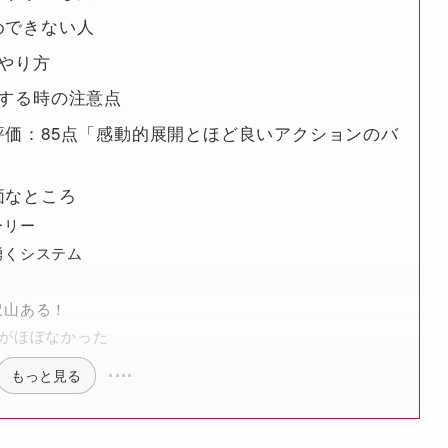
すめできない人
のやり方
イでする時の注意点
感想・評価：85点「感動的展開とほど良いアクションのバ
評価なところ
ーリー
湧くシステム
沢山ある！
がほぼなかった
もっと見る