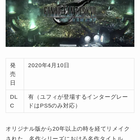
発
2020年4月10日
売
日
DL
有（ユフィが登場するインターグレー
C
ドはPS5のみ対応）
オリジナル版から20年以上の時を経てリメイク
された、名作シリーズにおける名作タイトル。