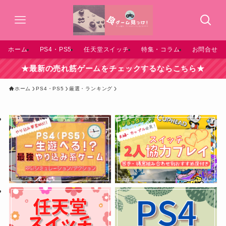
ホーム
PS4・PS5
任天堂スイッチ
特集・コラム
お問合せ
★最新の売れ筋ゲームをチェックするならこちら★
ホーム
PS4・PS5
厳選・ランキング