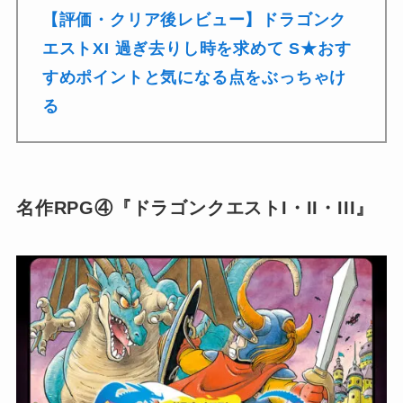
【評価・クリア後レビュー】ドラゴンク
エストXI 過ぎ去りし時を求めて S★おす
すめポイントと気になる点をぶっちゃけ
る
名作RPG④『ドラゴンクエストI・II・III』