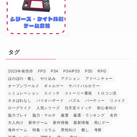
タグ
2023年発売作
FPS
PS4
PS4/PS5
PS5
RPG
ほのぼの・癒し
やり込み
アクション
アドベンチャー
オープンワールド
ギャルゲー
サバイバルホラー
シミュレーション
スイッチ
ストーリー重視
トロコン済
ネタばれなし
バイオハザード
パズル
パーティー
リメイク
ローグライク
人気シリーズ
任天堂スイッチ
初心者向け
協力プレイ
協力・マルチ
厳選
厳選・ランキング
名作
大人向け
新作ゲーム
新作情報
最新情報
死にゲー
海外ゲーム
特集・コラム
男性向け
癒し
考察