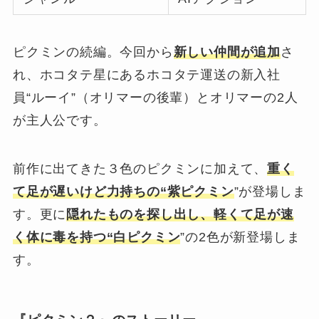
ピクミンの続編。今回から
新しい仲間が追加
さ
れ、ホコタテ星にあるホコタテ運送の新入社
員“ルーイ”（オリマーの後輩）とオリマーの2人
が主人公です。
前作に出てきた３色のピクミンに加えて、
重く
て足が遅いけど力持ちの“紫ピクミン
”が登場しま
す。更に
隠れたものを探し出し、軽くて足が速
く体に毒を持つ“白ピクミン
”の2色が新登場しま
す。