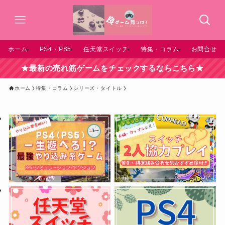
ホーム
PS4・PS5
任天堂スイッチ
特集・コラム
お問合せ
★最新の売れ筋ゲームをチェックするならこちら★
ホーム
特集・コラム
シリーズ・タイトル