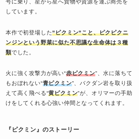
号に乗り、星から星へ貨物や資源を運ぶ商売を
しています。
本作で初登場した
”ピクミン”こと、ピクピクニ
ンジンという野菜に似た不思議な生命体は３種
類
でした。
火に強く攻撃力が高い“
赤ピクミン
”、水に落ちて
もおぼれない“
青ピクミン
”、バクダン岩を取り扱
えて高く飛べる“
黄ピクミン
”が、オリマーの手助
けをしてくれる心強い仲間となってくれます。
『ピクミン』のストーリー