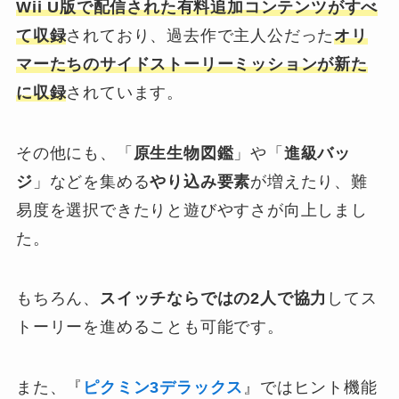
Wii U版で配信された有料追加コンテンツがすべ
て収録
されており、過去作で主人公だった
オリ
マーたちのサイドストーリーミッションが新た
に収録
されています。
その他にも、「
原生生物図鑑
」や「
進級バッ
ジ
」などを集める
やり込み要素
が増えたり、難
易度を選択できたりと遊びやすさが向上しまし
た。
もちろん、
スイッチならではの2人で協力
してス
トーリーを進めることも可能です。
また、『
ピクミン3デラックス
』ではヒント機能