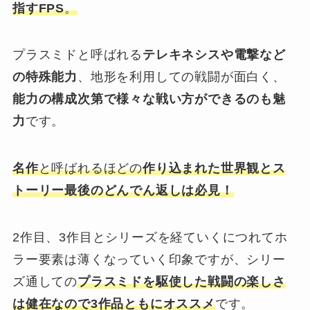
指すFPS
。
プラスミドと呼ばれる
テレキネシスや電撃など
の特殊能力
、地形を利用しての戦闘が面白く、
能力の構成次第で様々な戦い方ができるのも魅
力
です。
名作
と呼ばれるほどの
作り込まれた世界観とス
トーリー最後のどんでん返しは必見！
2作目、3作目とシリーズを経ていくにつれてホ
ラー要素は薄くなっていく印象ですが、シリー
ズ通しての
プラスミドを駆使した戦闘の楽しさ
は健在なので3作品ともにオススメ
です。