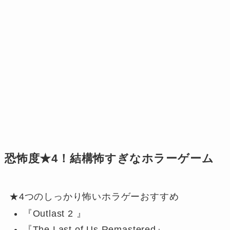
恐怖度★4！結構怖すぎなホラーゲーム
★4つのしっかり怖いホラゲーおすすめ
『Outlast 2 』
『The Last of Us Remastered』