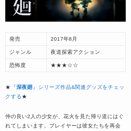
発売
2017年8⽉
ジャンル
夜道探索アクション
恐怖度
★★★☆☆
★
『
深夜廻
』シリーズ作品&関連グッズをチェッ
クする
★
仲の良い2⼈の少⼥が、花⽕を⾒た帰り道にはぐ
れてしまいます。プレイヤーは彼⼥たちを再会