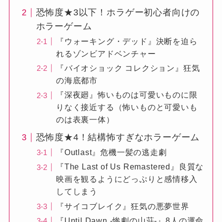
恐怖度★3以下！ホラゲー初心者向けの
ホラーゲーム
『ウォーキング・デッド』決断を迫ら
れるゾンビアドベンチャー
『バイオショック コレクション』狂気
の海底都市
『深夜廻』怖いものは可愛いものに限
りなく接近する（怖いものと可愛いも
のは表裏一体）
恐怖度★4！結構怖すぎなホラーゲーム
『Outlast』危機一髪の逃走劇
『The Last of Us Remastered』良質な
映画を観るようにどっぷりと感情移入
してしまう
『サイコブレイク』狂気の悪夢世界
『Until Dawn -惨劇の山荘-』8人の運命