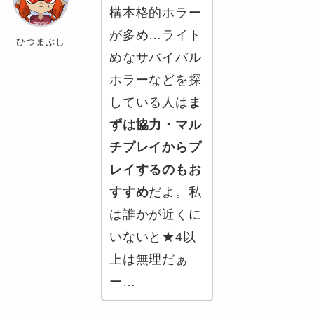
構本格的ホラー
が多め…ライト
ひつまぶし
めなサバイバル
ホラーなどを探
している人は
ま
ずは協力・マル
チプレイからプ
レイするのもお
すすめ
だよ。私
は誰かが近くに
いないと★4以
上は無理だぁ
ー…