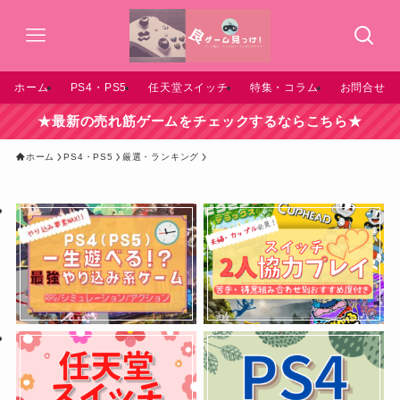
ホーム
PS4・PS5
任天堂スイッチ
特集・コラム
お問合せ
★最新の売れ筋ゲームをチェックするならこちら★
ホーム
PS4・PS5
厳選・ランキング