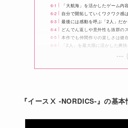
「大航海」を活かしたゲーム内
自分で開拓していくワクワク感
最後には感動を呼ぶ「2人」だか
どんでん返しや意外性も抜群の
本作でも仲間作りの楽しさは健
「2人」を最大限に活かした爽快
『イースⅩ -NORDICS-』の基