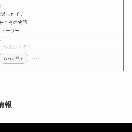
容
は過去作イチ
らこその物語
ストーリー
在
な戦闘システム
もっと見る
本情報