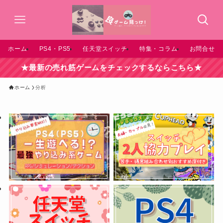
ホーム
PS4・PS5
任天堂スイッチ
特集・コラム
お問合せ
★最新の売れ筋ゲームをチェックするならこちら★
ホーム
分析